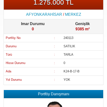
1.275.000 TL
AFYONKARAHİSAR
/
MERKEZ
Imar Durumu
Genişlik
0
9385 m²
Portföy No
:
240113
Durumu
:
SATILIK
Türü
:
TARLA
Hisse Durumu
:
0
Ada
:
K24-B-17-B
Yol Durumu
:
YOK
Portföy Danışmanı