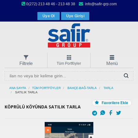
0(272) 213 48 46 - 213 48 38
info@safir-grp.com
Üye Ol
Üye Girişi
Filtrele
Menü
Tüm Portföyler
ANA SAYFA
TÜM PORTFÖYLER
BAHÇE-BAĞ-TARLA
TARLA
SATILIK TARLA
Favorilere Ekle
KÖPRÜLÜ KÖYÜNDA SATILIK TARLA