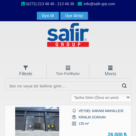
0(272) 213 48 46 - 213 48 38
info@safir-grp.com
Üye Ol
Üye Girişi
Filtrele
Menü
Tüm Portföyler
Tarihe Göre (Önce en yeni)
VEYSEL KARANİ MAHALLESİ
KİRALIK DÜKKAN
135 m²
26.000 ₺