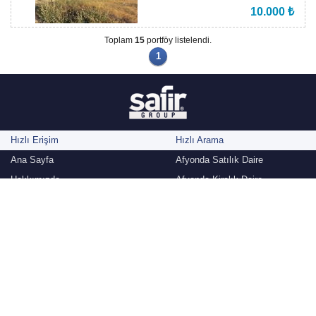
10.000 ₺
Toplam
15
portföy listelendi.
1
Hızlı Erişim
Hızlı Arama
Ana Sayfa
Afyonda Satılık Daire
Hakkımızda
Afyonda Kiralık Daire
Danışmanlarımız
Afyonda Satılık Dükkan
Gayrimenkul Almak İstiyorum
Afyonda Kiralık Dükkan
Gayrimenkul Satmak İstiyorum
Afyonda Satılık Müstakil Ev
İletişim
Safir-Grp Gayrimenkul Danışmanlığı © 2010 -2026 / Tüm Hakları Saklıdır.