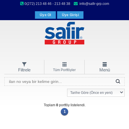
0(272) 213 48 46 - 213 48 38
info@safir-grp.com
Üye Ol
Üye Girişi
Filtrele
Menü
Tüm Portföyler
Tarihe Göre (Önce en yeni)
Toplam
0
portföy listelendi.
1