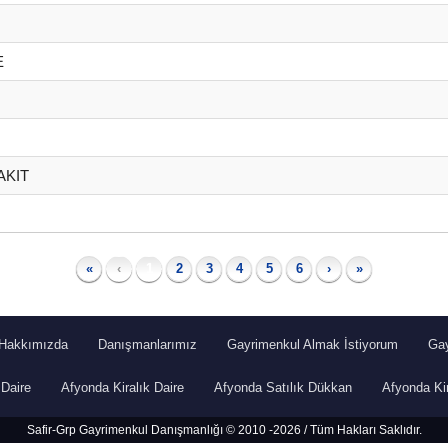
E
AKIT
«
‹
1
2
3
4
5
6
›
»
Hakkımızda
Danışmanlarımız
Gayrimenkul Almak İstiyorum
Gay
 Daire
Afyonda Kiralık Daire
Afyonda Satılık Dükkan
Afyonda Ki
Safir-Grp Gayrimenkul Danışmanlığı © 2010 -2026 / Tüm Hakları Saklıdır.