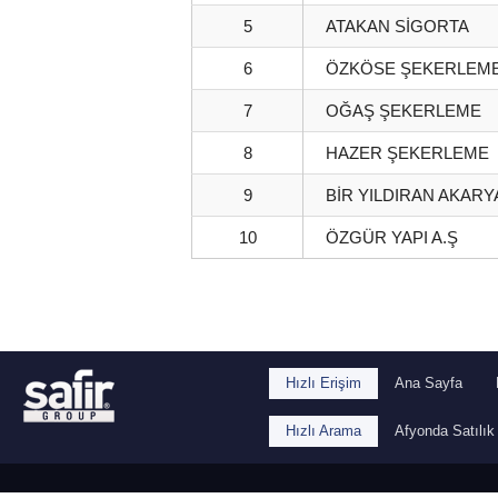
5
ATAKAN SİGORTA
6
ÖZKÖSE ŞEKERLEM
7
OĞAŞ ŞEKERLEME
8
HAZER ŞEKERLEME
9
BİR YILDIRAN AKARY
10
ÖZGÜR YAPI A.Ş
Hızlı Erişim
Ana Sayfa
Hızlı Arama
Afyonda Satılık