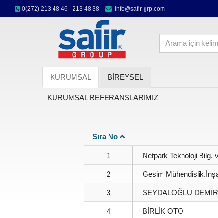
0(272) 213 48 46 - 213 48 38
info@safir-grp.com
KURUMSAL
BİREYSEL
KURUMSAL REFERANSLARIMIZ
Sıra No
1
Netpark Teknoloji Bilg. 
2
Gesim Mühendislik.İnş
3
SEYDALOĞLU DEMİ
4
BİRLİK OTO